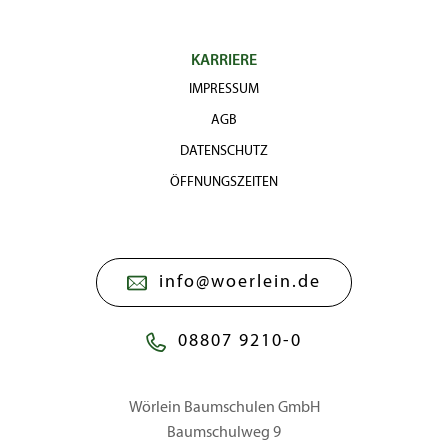
Heister Cont.
200 -
6
bis 5
72,50 €
20l
250
€
KARRIERE
v.Heister ab 6
200 -
6
bis 5
6 - 7
cm Umfang mB
250
€
IMPRESSUM
AGB
DATENSCHUTZ
ÖFFNUNGSZEITEN
info@woerlein.de
08807 9210-0
Wörlein Baumschulen GmbH
Baumschulweg 9