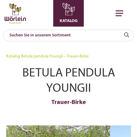
KATALOG
KAT
0
Katalog
Betula pendula Youngii – Trauer-Birke
a
BETULA PENDULA
A
F
l
YOUNGII
Trauer-Birke