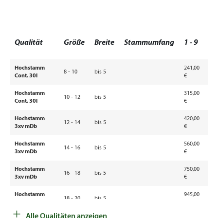
a
Qualität
Größe
Breite
Stammumfang
1 - 9
1
Hochstamm
241,00
2
8 - 10
bis 5
Cont. 30l
€
€
Hochstamm
315,00
2
10 - 12
bis 5
Cont. 30l
€
€
Hochstamm
420,00
3
12 - 14
bis 5
3xv mDb
€
€
Hochstamm
560,00
4
14 - 16
bis 5
3xv mDb
€
€
Hochstamm
750,00
6
16 - 18
bis 5
3xv mDb
€
€
Hochstamm
945,00
8
18 - 20
bis 5
3xv mDb
€
€
+
Alle Qualitäten anzeigen