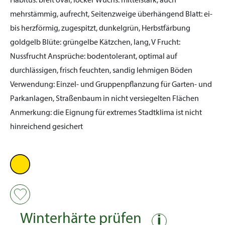
Habitus:
breit oval, locker
Wuchs:
mittelstark, auch
mehrstämmig, aufrecht, Seitenzweige überhängend
Blatt:
ei-
bis herzförmig, zugespitzt, dunkelgrün, Herbstfärbung
goldgelb
Blüte:
grüngelbe Kätzchen, lang, V
Frucht:
Nussfrucht
Ansprüche:
bodentolerant, optimal auf
durchlässigen, frisch feuchten, sandig lehmigen Böden
Verwendung:
Einzel- und Gruppenpflanzung für Garten- und
Parkanlagen, Straßenbaum in nicht versiegelten Flächen
Anmerkung:
die Eignung für extremes Stadtklima ist nicht
hinreichend gesichert
Winterhärte prüfen
i