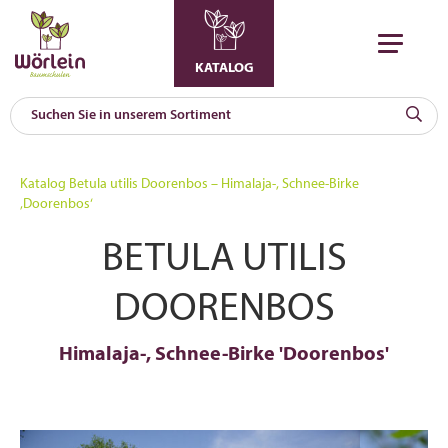
KATALOG
KAT
0
Katalog
Betula utilis Doorenbos – Himalaja-, Schnee-Birke
a
‚Doorenbos‘
A
BETULA UTILIS
F
l
DOORENBOS
Himalaja-, Schnee-Birke 'Doorenbos'