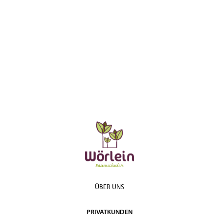
Heister Cont. 7,5l
5-7
60,50 €
200
€
200 -
165,00
Solitär 3xv mB
5-7
250
€
200 -
65,70
Heister Cont. 20l
5-7
74,30 €
250
€
250 -
229,00
Solitär 3xv mB
5-7
300
€
Solitär mehrstämmig
250 -
795,00
5-7
3xv mDb
300
€
300 -
620,00
Solitär 4xv mDb
5-7
350
€
Solitär mehrstämmig
300 -
1.110,00
5-7
3xv mDb
350
€
350 -
865,00
Solitär 4xv mDb
5-7
400
€
ÜBER UNS
Solitär mehrstämmig
350 -
1.640,00
5-7
4xv mDb
400
€
PRIVATKUNDEN