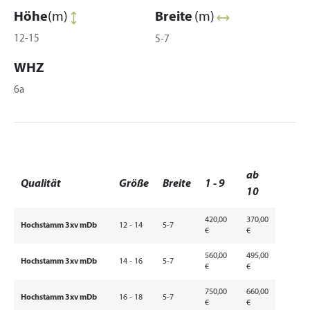
Höhe
(m)
Breite
(m)
12-15
5-7
WHZ
6a
ab
Qualität
Größe
Breite
1 - 9
10
420,00
370,00
Hochstamm 3xv mDb
12 - 14
5-7
€
€
560,00
495,00
Hochstamm 3xv mDb
14 - 16
5-7
€
€
750,00
660,00
Hochstamm 3xv mDb
16 - 18
5-7
€
€