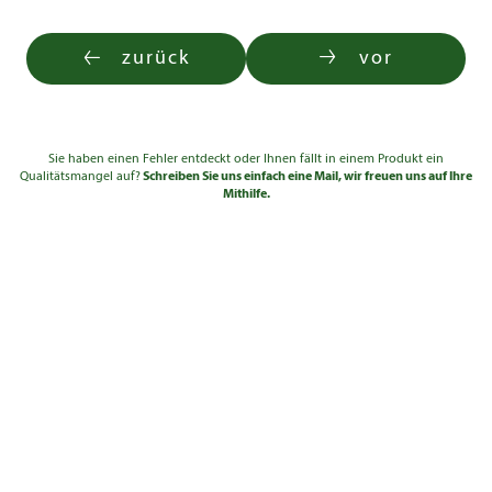
Sol.Hochstamm 5xv
3.680,00
30 - 35
4-5
mDb
€
zurück
vor
Sie haben einen Fehler entdeckt oder Ihnen fällt in einem Produkt ein
Qualitätsmangel auf?
Schreiben Sie uns einfach eine Mail, wir freuen uns auf Ihre
Mithilfe.