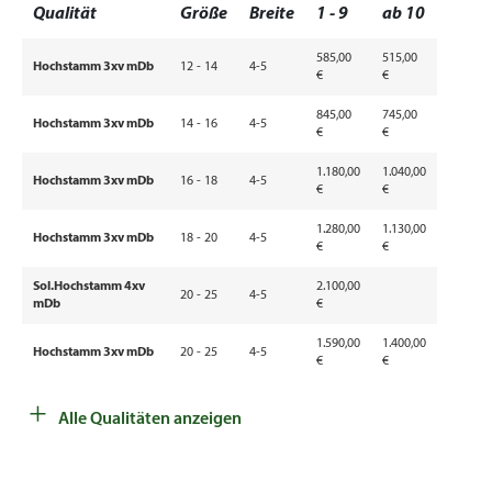
Qualität
Größe
Breite
1 - 9
ab 10
585,00
515,00
Hochstamm 3xv mDb
12 - 14
4-5
€
€
845,00
745,00
Hochstamm 3xv mDb
14 - 16
4-5
€
€
1.180,00
1.040,00
Hochstamm 3xv mDb
16 - 18
4-5
€
€
1.280,00
1.130,00
Hochstamm 3xv mDb
18 - 20
4-5
€
€
Sol.Hochstamm 4xv
2.100,00
20 - 25
4-5
mDb
€
1.590,00
1.400,00
Hochstamm 3xv mDb
20 - 25
4-5
€
€
+
Sol.Hochstamm 4xv
2.600,00
25 - 30
4-5
Alle Qualitäten anzeigen
mDb
€
Sol.Hochstamm 5xv
2.910,00
25 - 30
4-5
mDb
€