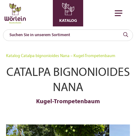
KATALOG
KAT
0
Katalog
Catalpa bignonioides Nana – Kugel-Trompetenbaum
a
CATALPA BIGNONIOIDES
A
F
l
NANA
Kugel-Trompetenbaum