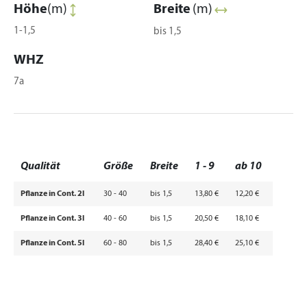
Höhe
(m)
Breite
(m)
1-1,5
bis 1,5
WHZ
7a
Qualität
Größe
Breite
1 - 9
ab 10
Pflanze in Cont. 2l
30 - 40
bis 1,5
13,80 €
12,20 €
Pflanze in Cont. 3l
40 - 60
bis 1,5
20,50 €
18,10 €
Pflanze in Cont. 5l
60 - 80
bis 1,5
28,40 €
25,10 €