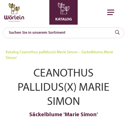
KATALOG
KAT
0
Katalog
Ceanothus pallidus(x) Marie Simon – Säckelblume ‚Marie
a
Simon‘
A
CEANOTHUS
F
l
PALLIDUS(X) MARIE
SIMON
Säckelblume 'Marie Simon'