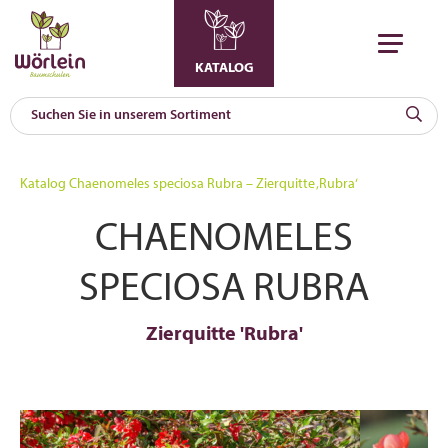
KATALOG
KAT
0
Katalog
Chaenomeles speciosa Rubra – Zierquitte ‚Rubra‘
a
CHAENOMELES
A
F
l
SPECIOSA RUBRA
Zierquitte 'Rubra'