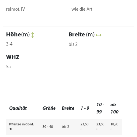
reinrot, IV
wie die Art
Höhe
(m)
Breite
(m)
3-4
bis 2
WHZ
5a
10 -
ab
Qualität
Größe
Breite
1 - 9
99
100
Pflanze in Cont.
23,60
23,60
18,90
30 - 40
bis 2
3l
€
€
€