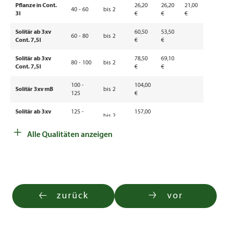
Pflanze in Cont.
26,20
26,20
21,00
40 - 60
bis 2
3l
€
€
€
Solitär ab 3xv
60,50
53,50
60 - 80
bis 2
Cont. 7,5l
€
€
Solitär ab 3xv
78,50
69,10
80 - 100
bis 2
Cont. 7,5l
€
€
100 -
104,00
Solitär 3xv mB
bis 2
125
€
Solitär ab 3xv
125 -
157,00
bis 2
Cont. 20l
150
€
+
Alle Qualitäten anzeigen
zurück
vor