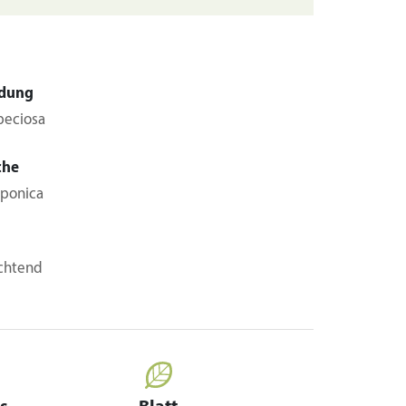
dung
peciosa
che
aponica
uchtend