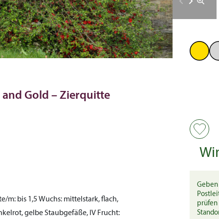
and Gold – Zierquitte
Wi
Geben 
Postlei
te/m:
bis 1,5
Wuchs:
mittelstark, flach,
prüfen 
kelrot, gelbe Staubgefäße, IV
Frucht:
Stando