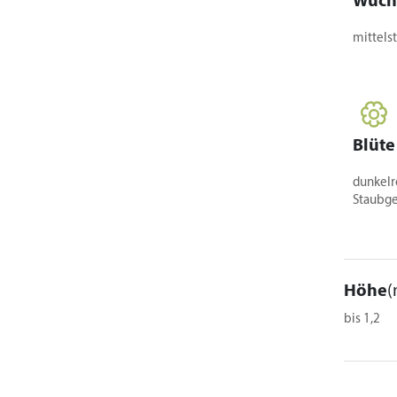
Wuch
mittelst
Blüte
dunkelr
Staubge
Höhe
(
bis 1,2