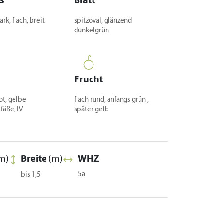
s
Blatt
ark, flach, breit
spitzoval, glänzend
dunkelgrün
Frucht
ot, gelbe
flach rund, anfangs grün ,
fäße, IV
später gelb
m)
Breite
(m)
WHZ
5a
bis 1,5