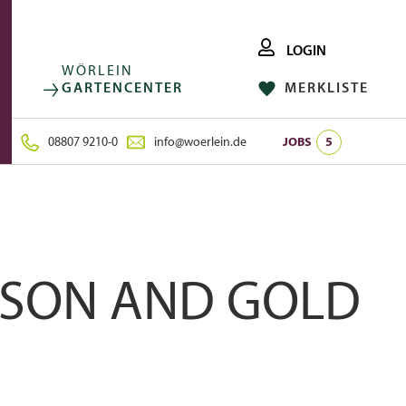
LOGIN
WÖRLEIN
GARTENCENTER
MERKLISTE
FACEBOOK
FOLGE UNS AUF:
INSTAGRAM
08807 9210-0
info@woerlein.de
JOBS
5
MSON AND GOLD