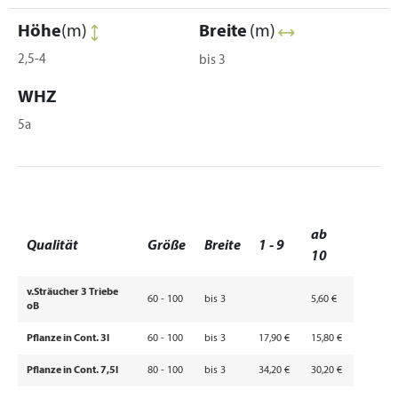
Höhe
(m)
Breite
(m)
2,5-4
bis 3
WHZ
5a
ab
Qualität
Größe
Breite
1 - 9
10
v.Sträucher 3 Triebe
60 - 100
bis 3
5,60 €
oB
Pflanze in Cont. 3l
60 - 100
bis 3
17,90 €
15,80 €
Pflanze in Cont. 7,5l
80 - 100
bis 3
34,20 €
30,20 €