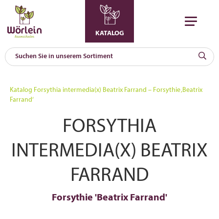
KATALOG
KAT
0
Katalog
Forsythia intermedia(x) Beatrix Farrand – Forsythie ‚Beatrix
a
Farrand‘
A
FORSYTHIA
F
l
INTERMEDIA(X) BEATRIX
FARRAND
Forsythie 'Beatrix Farrand'