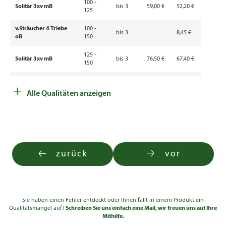
100 -
Solitär 3xv mB
bis 3
59,00 €
52,20 €
125
v.Sträucher 4 Triebe
100 -
bis 3
8,45 €
oB
150
125 -
Solitär 3xv mB
bis 3
76,50 €
67,40 €
150
150 -
+
Solitär 3xv mB
bis 3
98,50 €
87,00 €
200
Alle Qualitäten anzeigen
200 -
137,00
Solitär 3xv mB
bis 3
250
€
zurück
vor
Sie haben einen Fehler entdeckt oder Ihnen fällt in einem Produkt ein
Qualitätsmangel auf?
Schreiben Sie uns einfach eine Mail, wir freuen uns auf Ihre
Mithilfe.