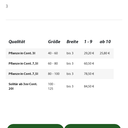
3
Qualität
Größe
Breite
1 - 9
ab 10
Pflanze in Cont. 3l
40 - 60
bis 3
29,20 €
25,80 €
Pflanze in Cont. 7,5l
60 - 80
bis 3
60,50 €
Pflanze in Cont. 7,5l
80 - 100
bis 3
78,50 €
Solitär ab 3xv Cont.
100 -
bis 3
84,50 €
20l
125