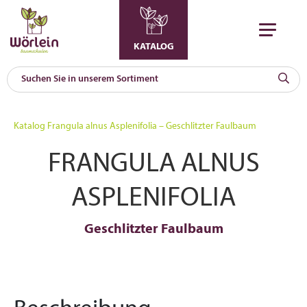
KATALOG
KAT
0
Katalog
Frangula alnus Asplenifolia – Geschlitzter Faulbaum
a
FRANGULA ALNUS
A
F
l
ASPLENIFOLIA
Geschlitzter Faulbaum