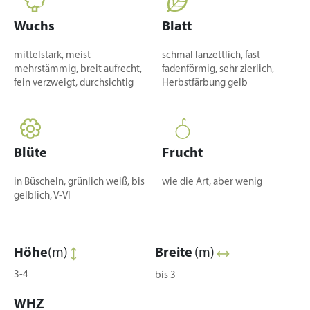
Wuchs
Blatt
mittelstark, meist
schmal lanzettlich, fast
mehrstämmig, breit aufrecht,
fadenförmig, sehr zierlich,
fein verzweigt, durchsichtig
Herbstfärbung gelb
Blüte
Frucht
in Büscheln, grünlich weiß, bis
wie die Art, aber wenig
gelblich, V-VI
Höhe
(m)
Breite
(m)
3-4
bis 3
WHZ