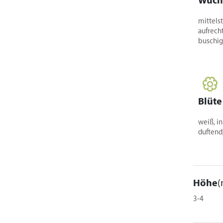
Wuch
mittels
aufrecht
buschi
Blüte
weiß, i
duftend,
Höhe
(
3-4