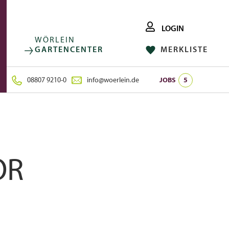
LOGIN
WÖRLEIN
GARTENCENTER
MERKLISTE
FACEBOOK
FOLGE UNS AUF:
INSTAGRAM
08807 9210-0
info@woerlein.de
JOBS
5
OR