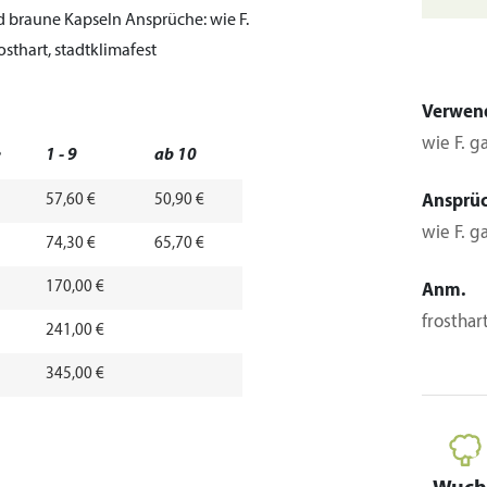
d braune Kapseln
Ansprüche:
wie F.
osthart, stadtklimafest
Verwen
wie F. g
e
1 - 9
ab 10
57,60 €
50,90 €
Ansprü
wie F. g
74,30 €
65,70 €
170,00 €
Anm.
frosthar
241,00 €
345,00 €