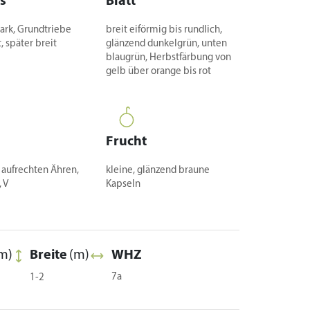
s
Blatt
tark, Grundtriebe
breit eiförmig bis rundlich,
, später breit
glänzend dunkelgrün, unten
g
blaugrün, Herbstfärbung von
gelb über orange bis rot
Frucht
n aufrechten Ähren,
kleine, glänzend braune
 V
Kapseln
m)
Breite
(m)
WHZ
7a
1-2