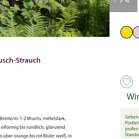
busch-Strauch
Wi
Geben 
Breite/m:
1-2
Wuchs:
mittelstark,
Postlei
 eiförmig bis rundlich, glänzend
prüfen 
Stando
 über orange bis rot
Blüte:
weiß, in