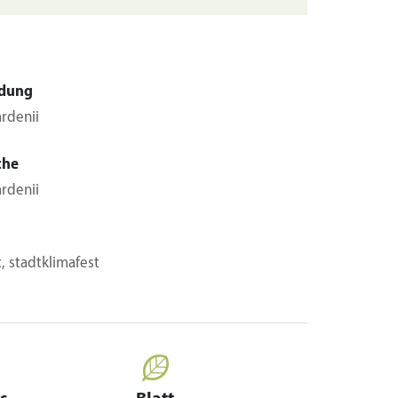
dung
ardenii
che
ardenii
t, stadtklimafest