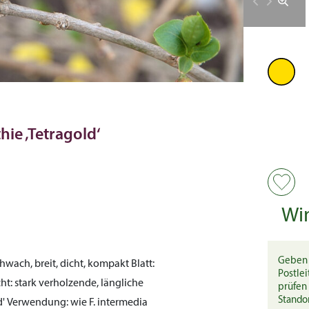
hie ‚Tetragold‘
Wi
Geben 
hwach, breit, dicht, kompakt
Blatt:
Postlei
ht:
stark verholzende, längliche
prüfen 
Stando
d'
Verwendung:
wie F. intermedia