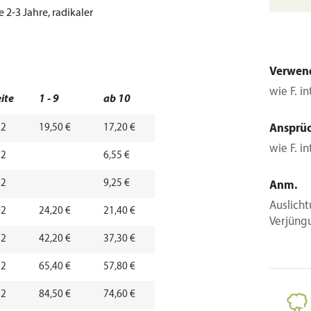
 2-3 Jahre, radikaler
Verwen
wie F. i
ite
1 - 9
ab 10
 2
19,50 €
17,20 €
Ansprü
wie F. i
 2
6,55 €
 2
9,25 €
Anm.
Auslicht
 2
24,20 €
21,40 €
Verjüng
 2
42,20 €
37,30 €
 2
65,40 €
57,80 €
 2
84,50 €
74,60 €