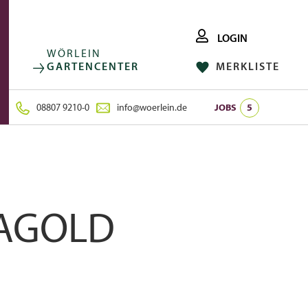
LOGIN
WÖRLEIN
GARTENCENTER
MERKLISTE
FACEBOOK
FOLGE UNS AUF:
INSTAGRAM
08807 9210-0
info@woerlein.de
JOBS
5
RAGOLD