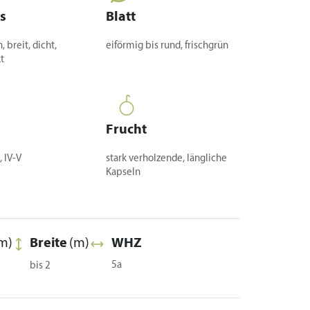
s
Blatt
 breit, dicht,
eiförmig bis rund, frischgrün
t
Frucht
, IV-V
stark verholzende, längliche
Kapseln
m)
Breite
(m)
WHZ
5a
bis 2