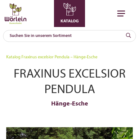
KATALOG
KAT
0
Katalog
Fraxinus excelsior Pendula – Hänge-Esche
a
FRAXINUS EXCELSIOR
A
F
l
PENDULA
Hänge-Esche