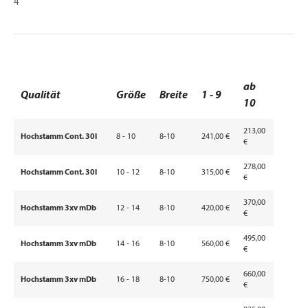
4
ab
Qualität
Größe
Breite
1 - 9
10
213,00
Hochstamm Cont. 30l
8 - 10
8-10
241,00 €
€
278,00
Hochstamm Cont. 30l
10 - 12
8-10
315,00 €
€
370,00
Hochstamm 3xv mDb
12 - 14
8-10
420,00 €
€
495,00
Hochstamm 3xv mDb
14 - 16
8-10
560,00 €
€
660,00
Hochstamm 3xv mDb
16 - 18
8-10
750,00 €
€