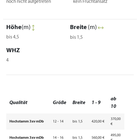
noch nicht aufgetreten
kein Fruchtansatz
Höhe
(m)
Breite
(m)
bis 4,5
bis 1,5
WHZ
4
ab
Qualität
Größe
Breite
1 - 9
10
370,00
Hochstamm 3xv mDb
12 - 14
bis 1,5
420,00 €
€
495,00
Hochstamm 3xv mDb
14 - 16
bis 1,5
560,00 €