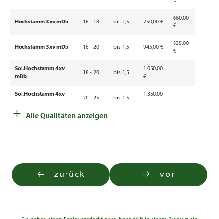
€
660,00
Hochstamm 3xv mDb
16 - 18
bis 1,5
750,00 €
€
835,00
Hochstamm 3xv mDb
18 - 20
bis 1,5
945,00 €
€
Sol.Hochstamm 4xv
1.050,00
18 - 20
bis 1,5
mDb
€
Sol.Hochstamm 4xv
1.350,00
20 - 25
bis 1,5
mDb
€
+
Alle Qualitäten anzeigen
Sol.Hochstamm 4xv
1.790,00
25 - 30
bis 1,5
mDb
€
zurück
vor