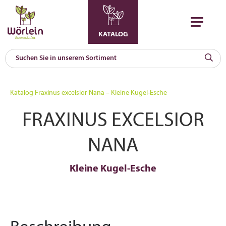
KATALOG
KAT
0
Katalog
Fraxinus excelsior Nana – Kleine Kugel-Esche
a
FRAXINUS EXCELSIOR
A
F
l
NANA
Kleine Kugel-Esche