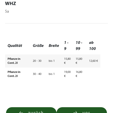
WHZ
5a
1 -
10 -
ab
Qualität
Größe
Breite
9
99
100
Pflanze in
15,80
15,80
20 - 30
bis 1
12,60 €
Cont. 2l
€
€
Pflanze in
19,00
16,80
30 - 40
bis 1
Cont. 2l
€
€