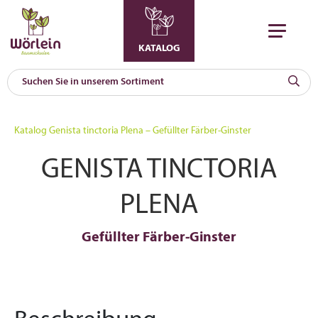
KATALOG
KAT
0
Katalog
Genista tinctoria Plena – Gefüllter Färber-Ginster
a
GENISTA TINCTORIA
A
F
l
PLENA
Gefüllter Färber-Ginster