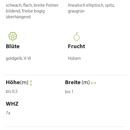
schwach, flach, breite Polster
linealisch elliptisch, spitz,
bildend, Triebe bogig
graugrün
überhängend
Blüte
Frucht
goldgelb, V-VI
Hülsen
Höhe
(m)
Breite
(m)
bis 0,5
bis 1
WHZ
7a