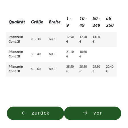
1 -
10 -
50 -
ab
Qualität
Größe
Breite
9
49
249
250
Pflanze in
17,50
17,50
14,00
20 - 30
bis 1
Cont. 2l
€
€
€
Pflanze in
21,10
18,60
30 - 40
bis 1
Cont. 2l
€
€
Pflanze in
25,50
25,50
25,50
20,40
40 - 60
bis 1
Cont. 3l
€
€
€
€
zurück
vor