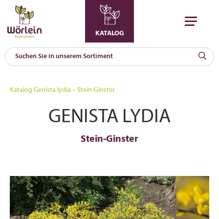
KATALOG
KAT
0
Katalog
Genista lydia – Stein-Ginster
a
GENISTA LYDIA
A
F
l
Stein-Ginster