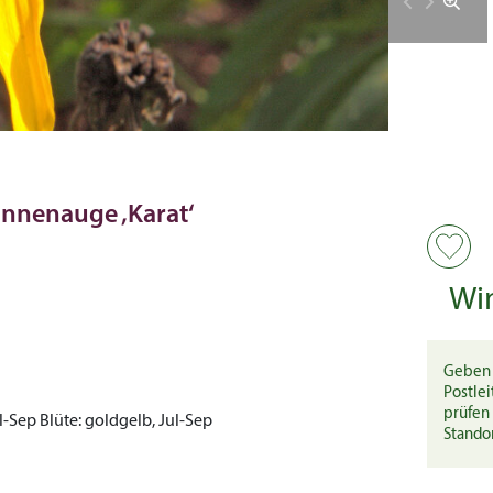
onnenauge ‚Karat‘
Wi
Geben 
Postlei
prüfen 
ul-Sep
Blüte:
goldgelb, Jul-Sep
Stando