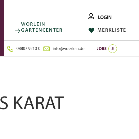
LOGIN
WÖRLEIN
GARTENCENTER
MERKLISTE
FACEBOOK
FOLGE UNS AUF:
INSTAGRAM
08807 9210-0
info@woerlein.de
JOBS
5
S KARAT