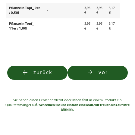
Pflanze in Topf_ 9er
3,95
3,95
3,17
-
/ 0,50l
€
€
€
Pflanze in Topf_
3,95
3,95
3,17
-
11er / 1,00l
€
€
€
zurück
vor
Sie haben einen Fehler entdeckt oder Ihnen fällt in einem Produkt ein
Qualitätsmangel auf?
Schreiben Sie uns einfach eine Mail, wir freuen uns auf Ihre
Mithilfe.