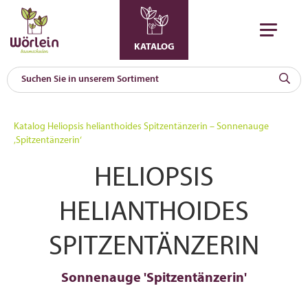
KATALOG
KAT
0
Katalog
Heliopsis helianthoides Spitzentänzerin – Sonnenauge
a
‚Spitzentänzerin‘
A
HELIOPSIS
F
l
HELIANTHOIDES
SPITZENTÄNZERIN
Sonnenauge 'Spitzentänzerin'