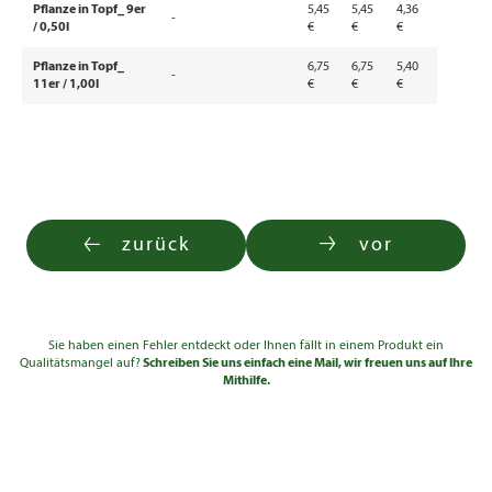
Pflanze in Topf_ 9er
5,45
5,45
4,36
-
/ 0,50l
€
€
€
Pflanze in Topf_
6,75
6,75
5,40
-
11er / 1,00l
€
€
€
zurück
vor
Sie haben einen Fehler entdeckt oder Ihnen fällt in einem Produkt ein
Qualitätsmangel auf?
Schreiben Sie uns einfach eine Mail, wir freuen uns auf Ihre
Mithilfe.