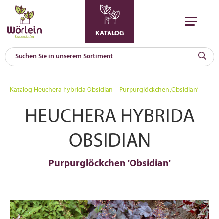
KATALOG
KAT
0
Katalog
Heuchera hybrida Obsidian – Purpurglöckchen ‚Obsidian‘
a
HEUCHERA HYBRIDA
A
F
l
OBSIDIAN
Purpurglöckchen 'Obsidian'