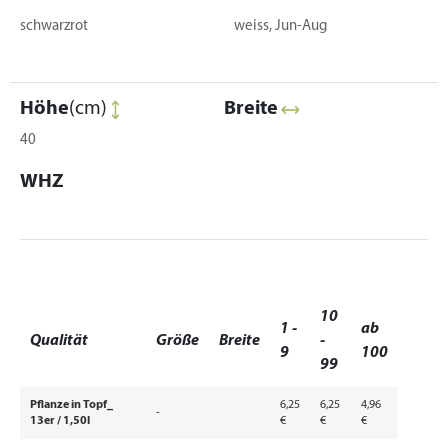
schwarzrot
weiss, Jun-Aug
Höhe
(cm)
Breite
40
WHZ
10
1 -
ab
Qualität
Größe
Breite
-
9
100
99
Pflanze in Topf_
6,25
6,25
4,96
-
13er / 1,50l
€
€
€