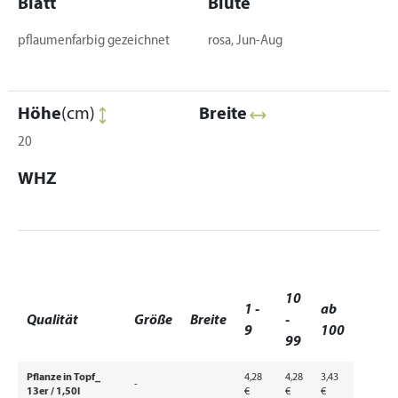
Blatt
Blüte
pflaumenfarbig gezeichnet
rosa, Jun-Aug
Höhe
(cm)
Breite
20
WHZ
10
1 -
ab
Qualität
Größe
Breite
-
9
100
99
Pflanze in Topf_
4,28
4,28
3,43
-
13er / 1,50l
€
€
€