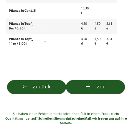
15,30
Pflanze in Cont. 3l
-
€
Pflanze in Topf_
4,50
4,50
3,61
-
9er / 0,50l
€
€
€
Pflanze in Topf_
4,50
4,50
3,61
-
11er / 1,00l
€
€
€
zurück
vor
Sie haben einen Fehler entdeckt oder Ihnen fällt in einem Produkt ein
Qualitätsmangel auf?
Schreiben Sie uns einfach eine Mail, wir freuen uns auf Ihre
Mithilfe.