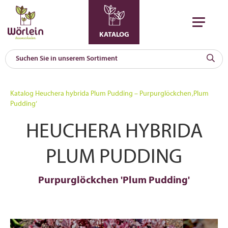
KATALOG
KAT
0
Katalog
Heuchera hybrida Plum Pudding – Purpurglöckchen ‚Plum
a
Pudding‘
A
HEUCHERA HYBRIDA
F
l
PLUM PUDDING
Purpurglöckchen 'Plum Pudding'