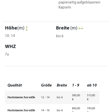
papierartig aufgeblasenen
Kapseln
Höhe
(m)
Breite
(m)
10- 14
bis 6
WHZ
7a
Qualität
Größe
Breite
1 - 9
ab 10
585,00
515,00
Hochstamm 3xv mDb
12 - 14
bis 6
€
€
845,00
745,00
Hochstamm 3xv mDb
14 - 16
bis 6