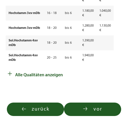
€
€
1.180,00
1.040,00
Hochstamm 3xv mDb
16 - 18
bis 6
€
€
1.280,00
1.130,00
Hochstamm 3xv mDb
18 - 20
bis 6
€
€
Sol.Hochstamm 4xv
1.390,00
18 - 20
bis 6
mDb
€
Sol.Hochstamm 4xv
1.940,00
20 - 25
bis 6
mDb
€
+
Sol.Hochstamm 5xv
2.220,00
20 - 25
bis 6
Alle Qualitäten anzeigen
mDb
€
Sol.Hochstamm 5xv
2.910,00
25 - 30
bis 6
mDb
€
Sol.Hochstamm 5xv
3.680,00
30 - 35
bis 6
mDb
€
zurück
vor
Pflanze in Cont. 7,5l
80 - 100
bis 6
70,60 €
100 -
Pflanze in Cont. 7,5l
bis 6
82,50 €