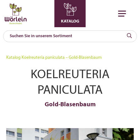
KATALOG
KAT
0
Katalog
Koelreuteria paniculata – Gold-Blasenbaum
a
KOELREUTERIA
A
F
l
PANICULATA
Gold-Blasenbaum