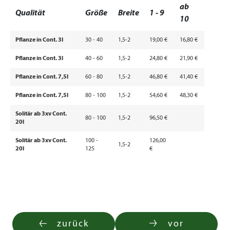
ab
Qualität
Größe
Breite
1 - 9
10
Pflanze in Cont. 3l
30 - 40
1,5-2
19,00 €
16,80 €
Pflanze in Cont. 3l
40 - 60
1,5-2
24,80 €
21,90 €
Pflanze in Cont. 7,5l
60 - 80
1,5-2
46,80 €
41,40 €
Pflanze in Cont. 7,5l
80 - 100
1,5-2
54,60 €
48,30 €
Solitär ab 3xv Cont.
80 - 100
1,5-2
96,50 €
20l
Solitär ab 3xv Cont.
100 -
126,00
1,5-2
20l
125
€
zurück
vor