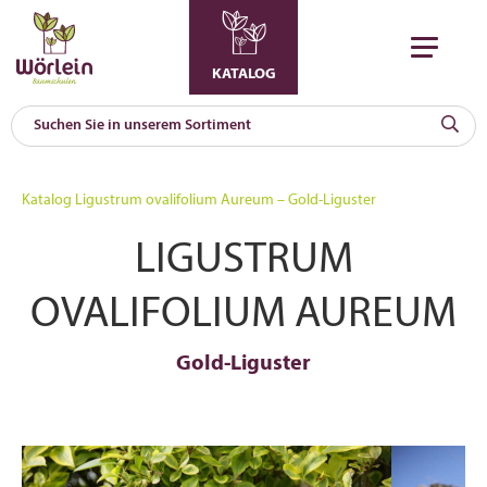
KATALOG
KAT
0
Katalog
Ligustrum ovalifolium Aureum – Gold-Liguster
a
LIGUSTRUM
A
F
l
OVALIFOLIUM AUREUM
Gold-Liguster