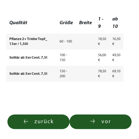
1 -
ab
Qualität
Größe
Breite
9
10
Pflanze 2+ Triebe Topf_
18,50
16,30
60 - 100
13er / 1,50l
€
€
100 -
56,00
49,50
Solitär ab 3xv Cont. 7,5l
150
€
€
150 -
78,50
69,10
Solitär ab 3xv Cont. 7,5l
200
€
€
zurück
vor