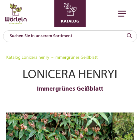
KATALOG
KAT
0
Katalog
Lonicera henryi – Immergrünes Geißblatt
a
LONICERA HENRYI
A
F
l
Immergrünes Geißblatt