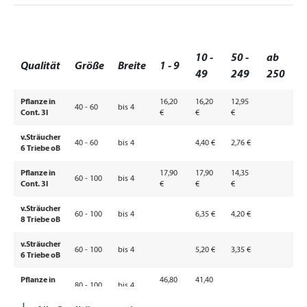
10 -
50 -
ab
Qualität
Größe
Breite
1 - 9
49
249
250
Pflanze in
16,20
16,20
12,95
40 - 60
bis 4
Cont. 3l
€
€
€
v.Sträucher
40 - 60
bis 4
4,40 €
2,76 €
6 Triebe oB
Pflanze in
17,90
17,90
14,35
60 - 100
bis 4
Cont. 3l
€
€
€
v.Sträucher
60 - 100
bis 4
6,35 €
4,20 €
8 Triebe oB
v.Sträucher
60 - 100
bis 4
5,20 €
3,35 €
6 Triebe oB
Pflanze in
46,80
41,40
80 - 100
bis 4
Cont. 7,5l
€
€
+