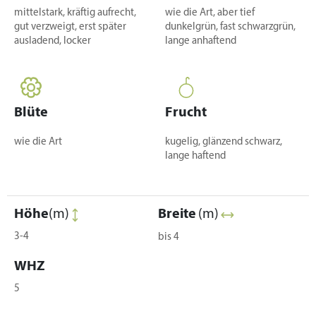
mittelstark, kräftig aufrecht,
wie die Art, aber tief
gut verzweigt, erst später
dunkelgrün, fast schwarzgrün,
ausladend, locker
lange anhaftend
Blüte
Frucht
wie die Art
kugelig, glänzend schwarz,
lange haftend
Höhe
(m)
Breite
(m)
3-4
bis 4
WHZ
5