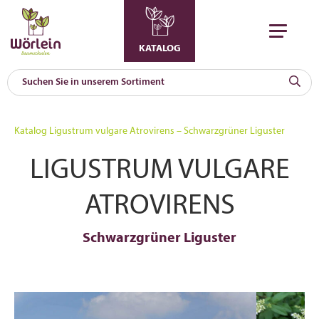
KATALOG
KAT
0
Katalog
Ligustrum vulgare Atrovirens – Schwarzgrüner Liguster
a
LIGUSTRUM VULGARE
A
F
l
ATROVIRENS
Schwarzgrüner Liguster