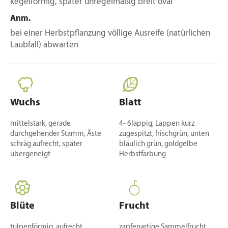
kegelförmig, später unregelmäßig breit oval
Anm.
bei einer Herbstpflanzung völlige Ausreife (natürlichen
Laubfall) abwarten
Wuchs
Blatt
mittelstark, gerade
4- 6lappig, Lappen kurz
durchgehender Stamm, Äste
zugespitzt, frischgrün, unten
schräg aufrecht, später
bläulich grün, goldgelbe
übergeneigt
Herbstfärbung
Blüte
Frucht
tulpenförmig, aufrecht,
zapfenartige Sammelfrucht