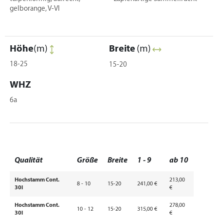
gelborange, V-VI
Höhe
(m)
Breite
(m)
18-25
15-20
WHZ
6a
Qualität
Größe
Breite
1 - 9
ab 10
Hochstamm Cont.
213,00
8 - 10
15-20
241,00 €
30l
€
Hochstamm Cont.
278,00
10 - 12
15-20
315,00 €
30l
€