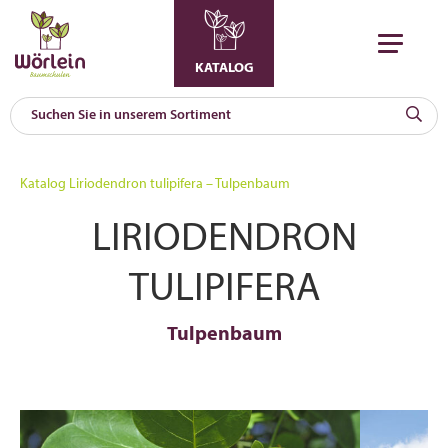
KATALOG
KAT
0
Katalog
Liriodendron tulipifera – Tulpenbaum
a
LIRIODENDRON
A
F
l
TULIPIFERA
Tulpenbaum