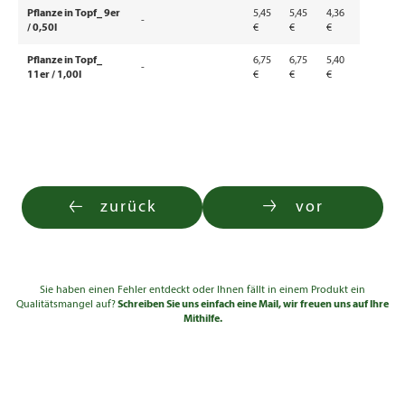
Pflanze in Topf_ 9er
5,45
5,45
4,36
-
/ 0,50l
€
€
€
Pflanze in Topf_
6,75
6,75
5,40
-
11er / 1,00l
€
€
€
zurück
vor
Sie haben einen Fehler entdeckt oder Ihnen fällt in einem Produkt ein
Qualitätsmangel auf?
Schreiben Sie uns einfach eine Mail, wir freuen uns auf Ihre
Mithilfe.