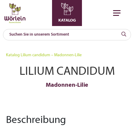
KATALOG
KAT
0
Katalog
Lilium candidum – Madonnen-Lilie
a
LILIUM CANDIDUM
A
F
l
Madonnen-Lilie
Beschreibung