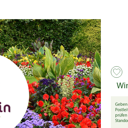
Wi
Geben 
Postlei
prüfen 
Stando