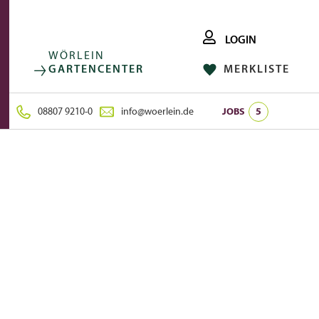
LOGIN
WÖRLEIN
GARTENCENTER
MERKLISTE
FACEBOOK
FOLGE UNS AUF:
INSTAGRAM
08807 9210-0
info@woerlein.de
JOBS
5