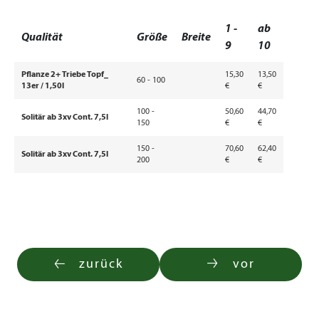
1 -
ab
Qualität
Größe
Breite
9
10
Pflanze 2+ Triebe Topf_
15,30
13,50
60 - 100
13er / 1,50l
€
€
100 -
50,60
44,70
Solitär ab 3xv Cont. 7,5l
150
€
€
150 -
70,60
62,40
Solitär ab 3xv Cont. 7,5l
200
€
€
zurück
vor