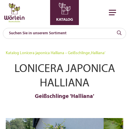
KATALOG
KAT
0
Katalog
Lonicera japonica Halliana – Geißschlinge ‚Halliana‘
a
LONICERA JAPONICA
A
F
l
HALLIANA
Geißschlinge 'Halliana'