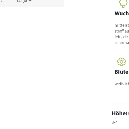
 2
141,00 €
Wuch
mittels
straff 
fein, di
schirma
Blüte
weißlich
Höhe
(
3-4