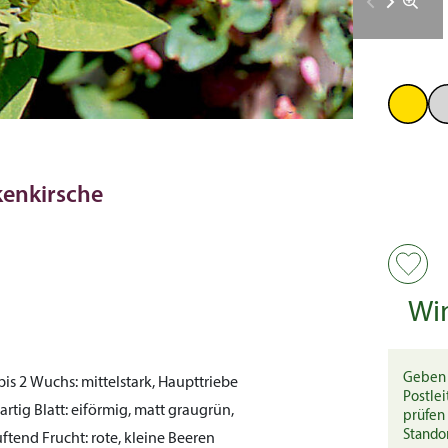
kenkirsche
Wi
Geben 
bis 2
Wuchs:
mittelstark, Haupttriebe
Postlei
martig
Blatt:
eiförmig, matt graugrün,
prüfen 
Stando
duftend
Frucht:
rote, kleine Beeren