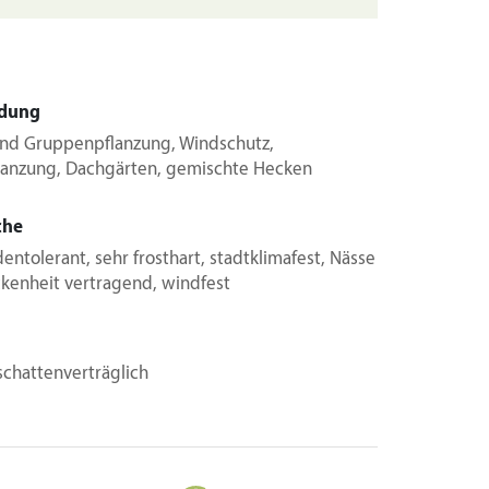
dung
 und Gruppenpflanzung, Windschutz,
lanzung, Dachgärten, gemischte Hecken
che
entolerant, sehr frosthart, stadtklimafest, Nässe
ckenheit vertragend, windfest
schattenverträglich