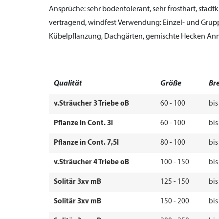
Ansprüche:
sehr bodentolerant, sehr frosthart, stadt
vertragend, windfest
Verwendung:
Einzel- und Grup
Kübelpflanzung, Dachgärten, gemischte Hecken
Anm
Qualität
Größe
Bre
v.Sträucher 3 Triebe oB
60 - 100
bis
Pflanze in Cont. 3l
60 - 100
bis
Pflanze in Cont. 7,5l
80 - 100
bis
v.Sträucher 4 Triebe oB
100 - 150
bis
Solitär 3xv mB
125 - 150
bis
Solitär 3xv mB
150 - 200
bis