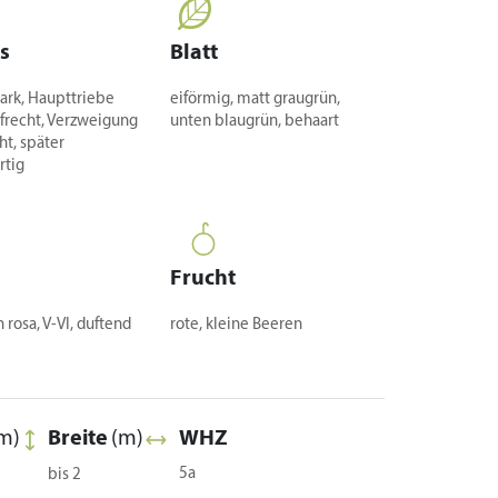
s
Blatt
tark, Haupttriebe
eiförmig, matt graugrün,
aufrecht, Verzweigung
unten blaugrün, behaart
cht, später
rtig
Frucht
 rosa, V-VI, duftend
rote, kleine Beeren
m)
Breite
(m)
WHZ
5a
bis 2