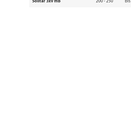
Solitär 3xv mB
200 - 250
bis