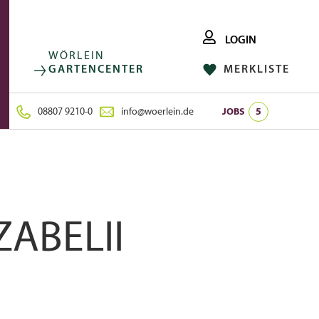
LOGIN
WÖRLEIN
GARTENCENTER
MERKLISTE
FACEBOOK
FOLGE UNS AUF:
INSTAGRAM
08807 9210-0
info@woerlein.de
JOBS
5
ABELII