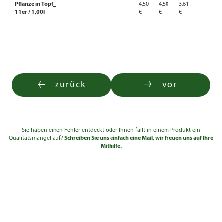
Pflanze in Topf_
4,50
4,50
3,61
-
11er / 1,00l
€
€
€
zurück
vor
Sie haben einen Fehler entdeckt oder Ihnen fällt in einem Produkt ein
Qualitätsmangel auf?
Schreiben Sie uns einfach eine Mail, wir freuen uns auf Ihre
Mithilfe.