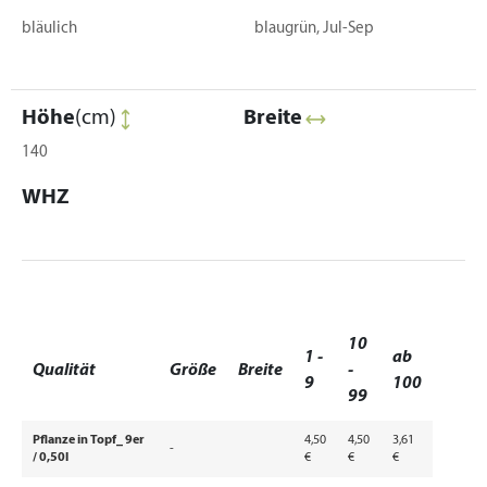
bläulich
blaugrün, Jul-Sep
Höhe
(cm)
Breite
140
WHZ
10
1 -
ab
Qualität
Größe
Breite
-
9
100
99
Pflanze in Topf_ 9er
4,50
4,50
3,61
-
/ 0,50l
€
€
€