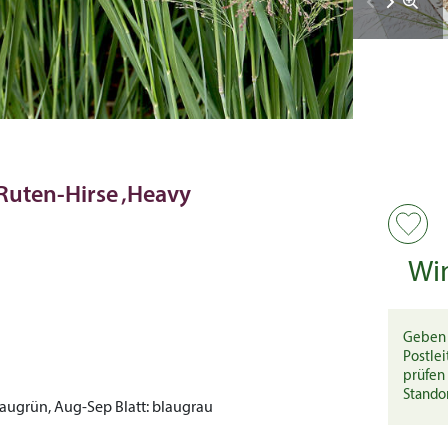
Ruten-Hirse ‚Heavy
Wi
Geben 
Postlei
prüfen 
Stando
augrün, Aug-Sep
Blatt:
blaugrau