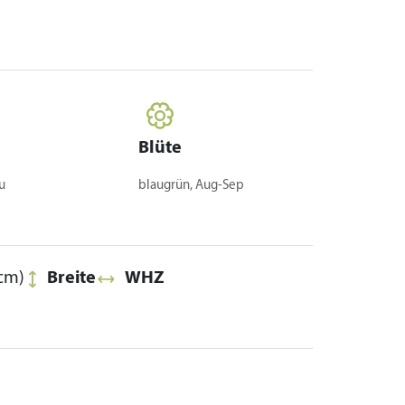
Blüte
u
blaugrün, Aug-Sep
cm)
Breite
WHZ