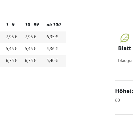
1 - 9
10 - 99
ab 100
7,95 €
7,95 €
6,35 €
Blatt
5,45 €
5,45 €
4,36 €
6,75 €
6,75 €
5,40 €
blaugra
Höhe
(
60