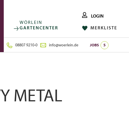
LOGIN
WÖRLEIN
GARTENCENTER
MERKLISTE
FACEBOOK
FOLGE UNS AUF:
INSTAGRAM
08807 9210-0
info@woerlein.de
JOBS
5
Y METAL