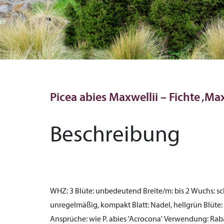
Picea abies Maxwellii – Fichte ‚Max
Beschreibung
WHZ:
3
Blüte:
unbedeutend
Breite/m:
bis 2
Wuchs:
sc
unregelmäßig, kompakt
Blatt:
Nadel, hellgrün
Blüte:
Ansprüche:
wie P. abies 'Acrocona'
Verwendung:
Raba