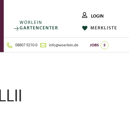
LOGIN
WÖRLEIN
GARTENCENTER
MERKLISTE
FACEBOOK
FOLGE UNS AUF:
INSTAGRAM
08807 9210-0
info@woerlein.de
JOBS
5
LII