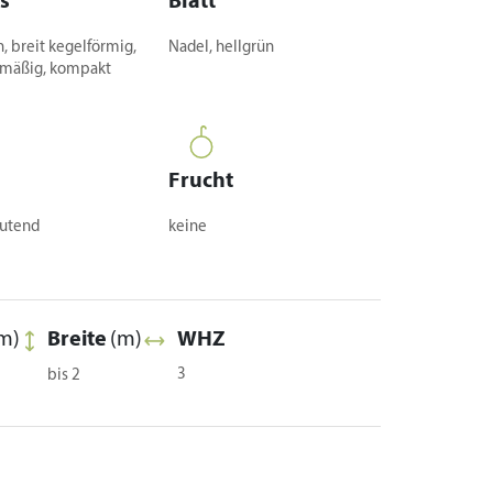
s
Blatt
, breit kegelförmig,
Nadel, hellgrün
lmäßig, kompakt
Frucht
utend
keine
m)
Breite
(m)
WHZ
3
bis 2