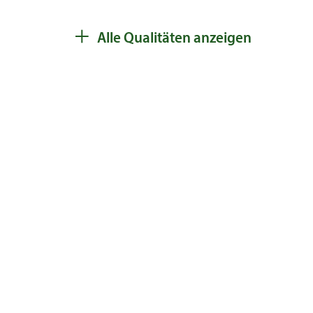
Solitär 5xv mDb
100 - 125
bis 2
+
Alle Qualitäten anzeigen