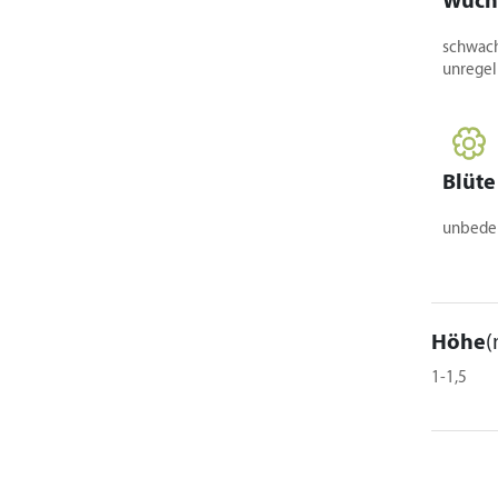
Wuch
620,00 €
schwach
unrege
Blüte
unbede
Höhe
(
1-1,5