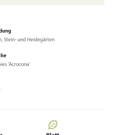
dung
n, Stein- und Heidegärten
che
bies 'Acrocona'
t