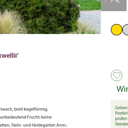
wellii‘
Wi
Geben 
hwach, breit kegelförmig,
Postlei
unbedeutend
Frucht:
keine
prüfen 
Stando
tten, Stein- und Heidegärten
Anm.: