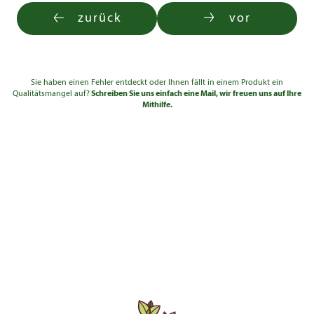
Solitär 5xv
355,00
zurück
vor
80 - 100
3-4
mDb
€
Solitär 5xv
100 -
600,00
3-4
mDb
125
€
Sie haben einen Fehler entdeckt oder Ihnen fällt in einem Produkt ein
Solitär 5xv
125 -
945,00
3-4
Qualitätsmangel auf?
Schreiben Sie uns einfach eine Mail, wir freuen uns auf Ihre
mDb
150
€
Mithilfe.