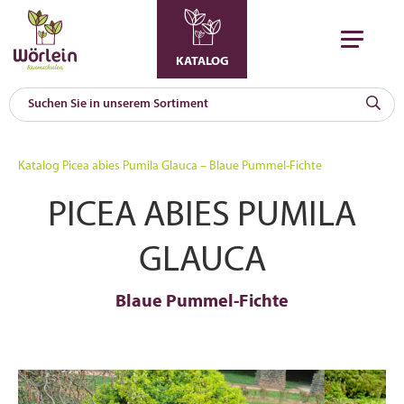
KATALOG
KAT
0
Katalog
Picea abies Pumila Glauca – Blaue Pummel-Fichte
a
PICEA ABIES PUMILA
A
F
l
GLAUCA
Blaue Pummel-Fichte