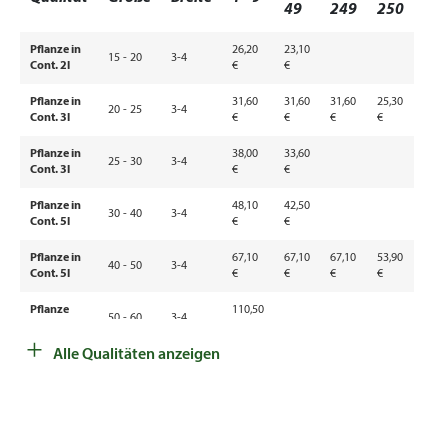
49
249
250
Pflanze in
26,20
23,10
15 - 20
3-4
Cont. 2l
€
€
Pflanze in
31,60
31,60
31,60
25,30
20 - 25
3-4
Cont. 3l
€
€
€
€
Pflanze in
38,00
33,60
25 - 30
3-4
Cont. 3l
€
€
Pflanze in
48,10
42,50
30 - 40
3-4
Cont. 5l
€
€
Pflanze in
67,10
67,10
67,10
53,90
40 - 50
3-4
Cont. 5l
€
€
€
€
Pflanze
110,50
50 - 60
3-4
4xv mB
€
+
Alle Qualitäten anzeigen
Pflanze
157,00
60 - 70
3-4
4xv mB
€
Solitär 5xv
229,00
70 - 80
3-4
mDb
€