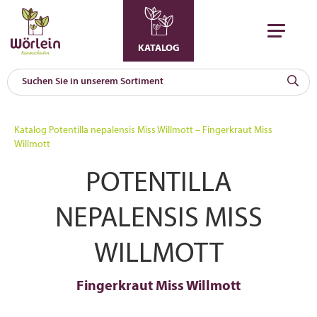
KATALOG
KAT
0
Katalog
Potentilla nepalensis Miss Willmott – Fingerkraut Miss
a
Willmott
A
POTENTILLA
F
l
NEPALENSIS MISS
WILLMOTT
Fingerkraut Miss Willmott