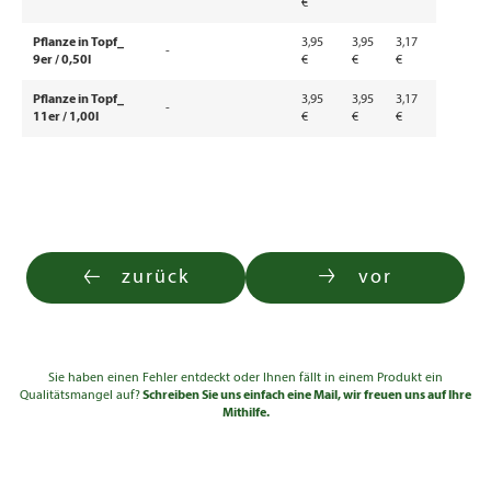
€
Pflanze in Topf_
3,95
3,95
3,17
-
9er / 0,50l
€
€
€
Pflanze in Topf_
3,95
3,95
3,17
-
11er / 1,00l
€
€
€
zurück
vor
Sie haben einen Fehler entdeckt oder Ihnen fällt in einem Produkt ein
Qualitätsmangel auf?
Schreiben Sie uns einfach eine Mail, wir freuen uns auf Ihre
Mithilfe.