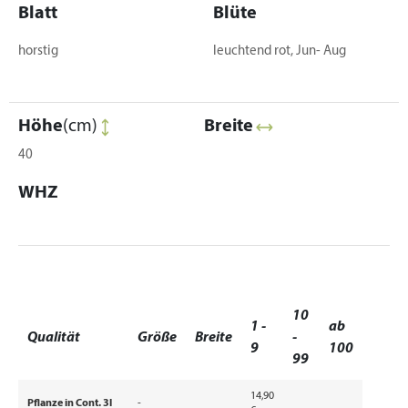
Blatt
Blüte
horstig
leuchtend rot, Jun- Aug
Höhe
(cm)
Breite
40
WHZ
10
1 -
ab
Qualität
Größe
Breite
-
9
100
99
14,90
Pflanze in Cont. 3l
-