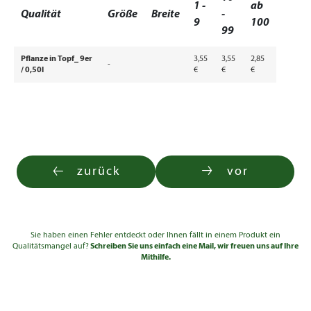
1 -
ab
Qualität
Größe
Breite
-
9
100
99
Pflanze in Topf_ 9er
3,55
3,55
2,85
-
/ 0,50l
€
€
€
zurück
vor
Sie haben einen Fehler entdeckt oder Ihnen fällt in einem Produkt ein
Qualitätsmangel auf?
Schreiben Sie uns einfach eine Mail, wir freuen uns auf Ihre
Mithilfe.