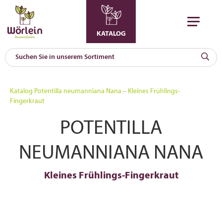
KATALOG
KAT
0
Katalog
Potentilla neumanniana Nana – Kleines Frühlings-
a
Fingerkraut
A
POTENTILLA
F
l
NEUMANNIANA NANA
Kleines Frühlings-Fingerkraut