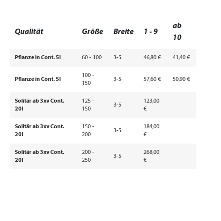
ab
Qualität
Größe
Breite
1 - 9
10
Pflanze in Cont. 5l
60 - 100
3-5
46,80 €
41,40 €
100 -
Pflanze in Cont. 5l
3-5
57,60 €
50,90 €
150
Solitär ab 3xv Cont.
125 -
123,00
3-5
20l
150
€
Solitär ab 3xv Cont.
150 -
184,00
3-5
20l
200
€
Solitär ab 3xv Cont.
200 -
268,00
3-5
20l
250
€