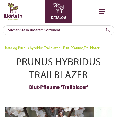
KATALOG
KAT
0
Katalog
Prunus hybridus Trailblazer – Blut-Pflaume ‚Trailblazer‘
a
PRUNUS HYBRIDUS
A
F
l
TRAILBLAZER
Blut-Pflaume 'Trailblazer'