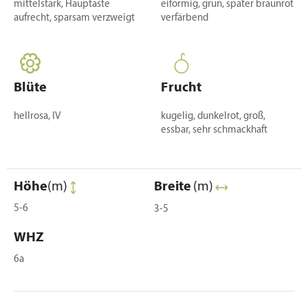
mittelstark, Hauptäste
eiförmig, grün, später braunrot
aufrecht, sparsam verzweigt
verfärbend
Blüte
Frucht
hellrosa, IV
kugelig, dunkelrot, groß,
essbar, sehr schmackhaft
Höhe
(m)
Breite
(m)
5-6
3-5
WHZ
6a