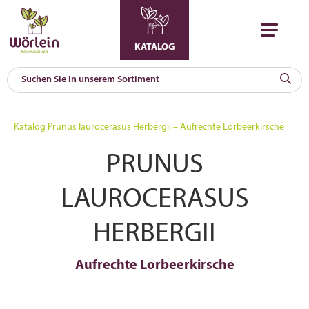
KATALOG
KAT
0
Katalog
Prunus laurocerasus Herbergii – Aufrechte Lorbeerkirsche
a
PRUNUS
A
F
l
LAUROCERASUS
HERBERGII
Aufrechte Lorbeerkirsche