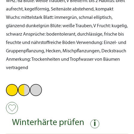
WHZ:
6a
Blüte:
weiße Trauben, V
Breite/m:
bis 2
Habitus:
breit
aufrecht, kegelförmig, Seitenäste abstehend, kompakt
Wuchs:
mittelstark
Blatt:
immergrün, schmal elliptisch,
glänzend dunkelgrün
Blüte:
weiße Trauben, V
Frucht:
kugelig,
schwarz
Ansprüche:
bodentolerant, durchlässige, frische bis
feuchte und nährstoffreiche Böden
Verwendung:
Einzel- und
Gruppenpflanzung, Hecken, Mischpflanzungen, Deckstrauch
Anmerkung:
Trockenheiten und Tropfwasser von Bäumen
vertragend
Winterhärte prüfen
i