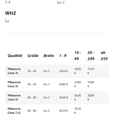
3-4
bis 2
WHZ
6a
10 -
50 -
ab
Qualität
Größe
Breite
1 - 9
49
249
250
Pflanze in
18,50
14,75
30 - 40
bis 2
18,50 €
Cont. 3l
€
€
Pflanze in
24,80
19,90
40 - 60
bis 2
24,80 €
Cont. 5l
€
€
Pflanze in
36,00
28,90
60 - 80
bis 2
36,00 €
Cont. 5l
€
€
Pflanze in
39,30
60 - 80
bis 2
44,50 €
Cont. 7,5l
€