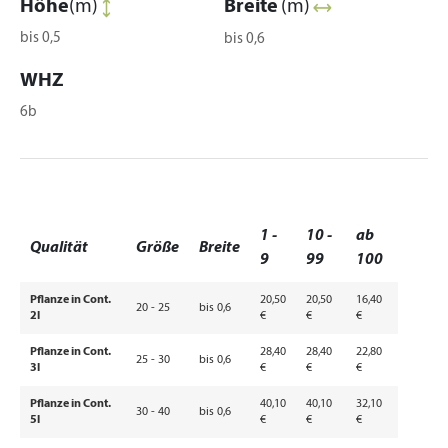
Höhe
(m)
Breite
(m)
bis 0,5
bis 0,6
WHZ
6b
1 -
10 -
ab
Qualität
Größe
Breite
9
99
100
Pflanze in Cont.
20,50
20,50
16,40
20 - 25
bis 0,6
2l
€
€
€
Pflanze in Cont.
28,40
28,40
22,80
25 - 30
bis 0,6
3l
€
€
€
Pflanze in Cont.
40,10
40,10
32,10
30 - 40
bis 0,6
5l
€
€
€