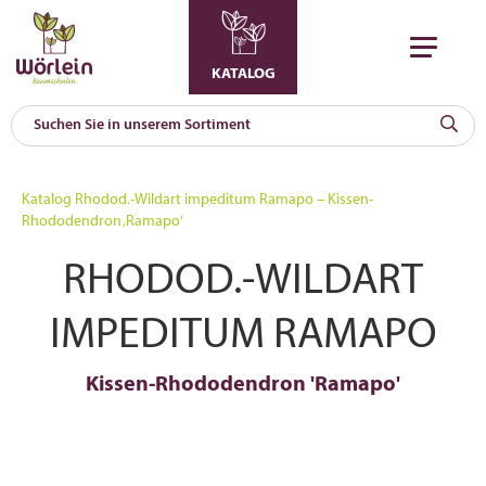
KATALOG
KAT
0
Katalog
Rhodod.-Wildart impeditum Ramapo – Kissen-
a
Rhododendron ‚Ramapo‘
A
RHODOD.-WILDART
F
l
IMPEDITUM RAMAPO
Kissen-Rhododendron 'Ramapo'