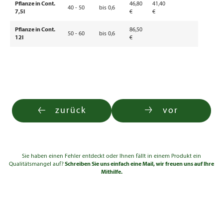
Pflanze in Cont.
46,80
41,40
40 - 50
bis 0,6
7,5l
€
€
Pflanze in Cont.
86,50
50 - 60
bis 0,6
12l
€
zurück
vor
Sie haben einen Fehler entdeckt oder Ihnen fällt in einem Produkt ein
Qualitätsmangel auf?
Schreiben Sie uns einfach eine Mail, wir freuen uns auf Ihre
Mithilfe.