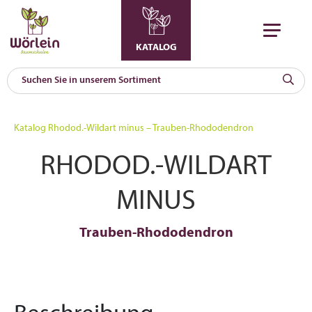
KATALOG
KAT
0
Katalog
Rhodod.-Wildart minus – Trauben-Rhododendron
a
RHODOD.-WILDART
A
F
l
MINUS
Trauben-Rhododendron