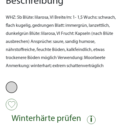
Beschreibung
WHZ:
5b
Blüte:
lilarosa, VI
Breite/m:
1- 1,5
Wuchs:
schwach,
flach kugelig, gedrungen
Blatt:
immergrün, lanzettlich,
dunkelgrün
Blüte:
lilarosa, VI
Frucht:
Kapseln (nach Blüte
ausbrechen)
Ansprüche:
saure, sandig humose,
nährstoffreiche, feuchte Böden, kalkfeindlich, etwas
trockenere Böden möglich
Verwendung:
Moorbeete
Anmerkung:
winterhart; extrem schattenverträglich
Winterhärte prüfen
i