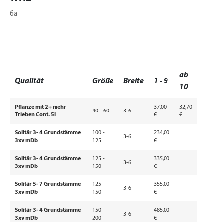
6a
ab
Qualität
Größe
Breite
1 - 9
10
Pflanze mit 2+ mehr
37,00
32,70
40 - 60
3-6
Trieben Cont. 5l
€
€
Solitär 3- 4 Grundstämme
100 -
234,00
3-6
3xv mDb
125
€
Solitär 3- 4 Grundstämme
125 -
335,00
3-6
3xv mDb
150
€
Solitär 5- 7 Grundstämme
125 -
355,00
3-6
3xv mDb
150
€
Solitär 3- 4 Grundstämme
150 -
485,00
3-6
3xv mDb
200
€