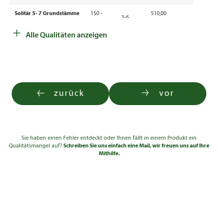
Solitär 5- 7 Grundstämme
150 -
510,00
3-6
3xv mDb
200
€
+
Alle Qualitäten anzeigen
Solitär 5- 7 Grundstämme
200 -
750,00
3-6
3xv mDb
250
€
zurück
vor
Sie haben einen Fehler entdeckt oder Ihnen fällt in einem Produkt ein
Qualitätsmangel auf?
Schreiben Sie uns einfach eine Mail, wir freuen uns auf Ihre
Mithilfe.