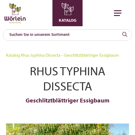
KATALOG
KAT
0
Katalog
Rhus typhina Dissecta – Geschlitztblättriger Essigbaum
a
RHUS TYPHINA
A
F
l
DISSECTA
Geschlitztblättriger Essigbaum