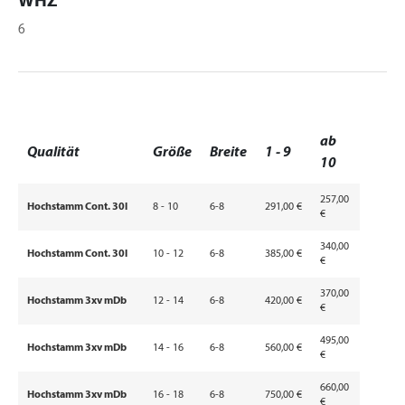
WHZ
6
ab
Qualität
Größe
Breite
1 - 9
10
257,00
Hochstamm Cont. 30l
8 - 10
6-8
291,00 €
€
340,00
Hochstamm Cont. 30l
10 - 12
6-8
385,00 €
€
370,00
Hochstamm 3xv mDb
12 - 14
6-8
420,00 €
€
495,00
Hochstamm 3xv mDb
14 - 16
6-8
560,00 €
€
660,00
Hochstamm 3xv mDb
16 - 18
6-8
750,00 €
€