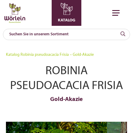
KATALOG
KAT
0
Katalog
Robinia pseudoacacia Frisia – Gold-Akazie
a
ROBINIA
A
F
l
PSEUDOACACIA FRISIA
Gold-Akazie