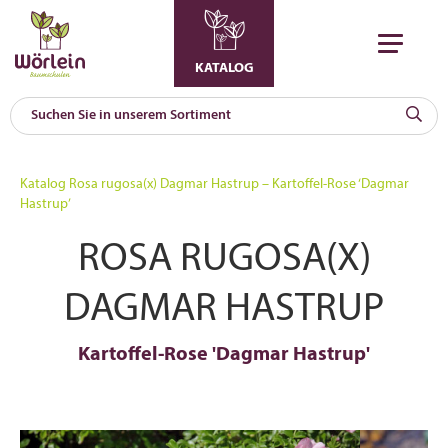
KATALOG
KAT
0
Katalog
Rosa rugosa(x) Dagmar Hastrup – Kartoffel-Rose ‘Dagmar
a
Hastrup’
A
ROSA RUGOSA(X)
F
l
DAGMAR HASTRUP
Kartoffel-Rose 'Dagmar Hastrup'