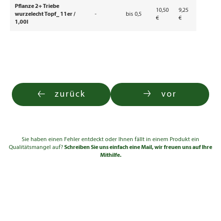
Pflanze 2+ Triebe
10,50
9,25
wurzelecht Topf_ 11er /
-
bis 0,5
€
€
1,00l
zurück
vor
Sie haben einen Fehler entdeckt oder Ihnen fällt in einem Produkt ein
Qualitätsmangel auf?
Schreiben Sie uns einfach eine Mail, wir freuen uns auf Ihre
Mithilfe.