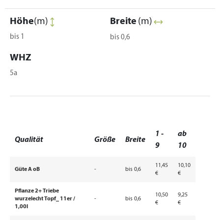
Höhe
(m)
Breite
(m)
bis 1
bis 0,6
WHZ
5a
1 -
ab
Qualität
Größe
Breite
9
10
11,45
10,10
Güte A oB
-
bis 0,6
€
€
Pflanze 2+ Triebe
10,50
9,25
wurzelecht Topf_ 11er /
-
bis 0,6
€
€
1,00l