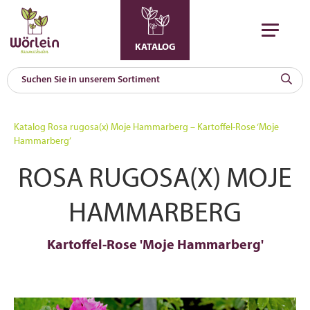
KATALOG
KAT
0
Katalog
Rosa rugosa(x) Moje Hammarberg – Kartoffel-Rose ‘Moje
a
Hammarberg’
A
ROSA RUGOSA(X) MOJE
F
l
HAMMARBERG
Kartoffel-Rose 'Moje Hammarberg'