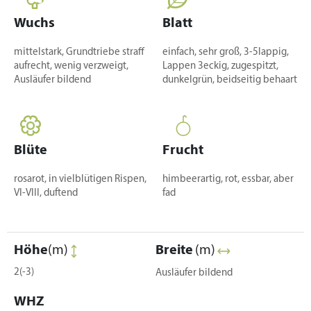
Wuchs
Blatt
mittelstark, Grundtriebe straff
einfach, sehr groß, 3-5lappig,
aufrecht, wenig verzweigt,
Lappen 3eckig, zugespitzt,
Ausläufer bildend
dunkelgrün, beidseitig behaart
Blüte
Frucht
rosarot, in vielblütigen Rispen,
himbeerartig, rot, essbar, aber
VI-VIII, duftend
fad
Höhe
(m)
Breite
(m)
2(-3)
Ausläufer bildend
WHZ