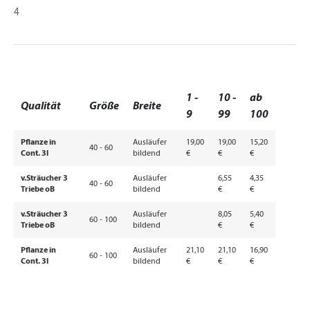
4
1 -
10 -
ab
Qualität
Größe
Breite
9
99
100
Pflanze in
Ausläufer
19,00
19,00
15,20
40 - 60
Cont. 3l
bildend
€
€
€
v.Sträucher 3
Ausläufer
6,55
4,35
40 - 60
Triebe oB
bildend
€
€
v.Sträucher 3
Ausläufer
8,05
5,40
60 - 100
Triebe oB
bildend
€
€
Pflanze in
Ausläufer
21,10
21,10
16,90
60 - 100
Cont. 3l
bildend
€
€
€