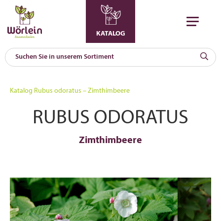
KATALOG
KAT
0
Katalog
Rubus odoratus – Zimthimbeere
a
RUBUS ODORATUS
A
F
l
Zimthimbeere