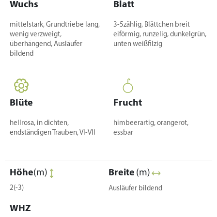
Wuchs
Blatt
mittelstark, Grundtriebe lang,
3-5zählig, Blättchen breit
wenig verzweigt,
eiförmig, runzelig, dunkelgrün,
überhängend, Ausläufer
unten weißfilzig
bildend
Blüte
Frucht
hellrosa, in dichten,
himbeerartig, orangerot,
endständigen Trauben, VI-VII
essbar
Höhe
(m)
Breite
(m)
2(-3)
Ausläufer bildend
WHZ