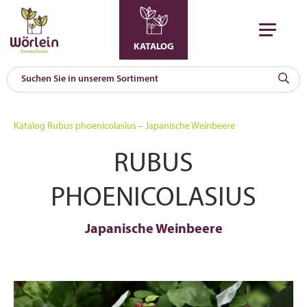
KATALOG
KAT
0
Katalog
Rubus phoenicolasius – Japanische Weinbeere
a
RUBUS
A
F
l
PHOENICOLASIUS
Japanische Weinbeere