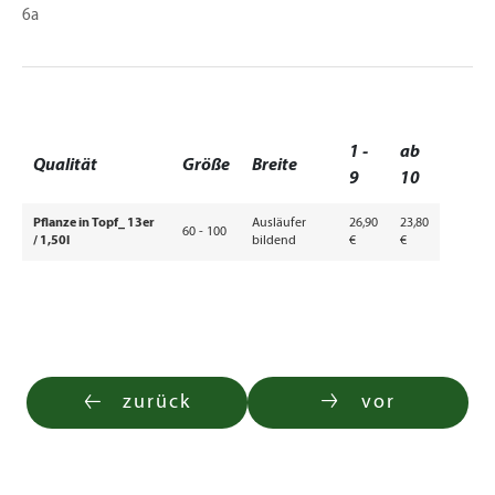
6a
1 -
ab
Qualität
Größe
Breite
9
10
Pflanze in Topf_ 13er
Ausläufer
26,90
23,80
60 - 100
/ 1,50l
bildend
€
€
zurück
vor