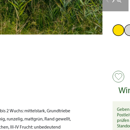
Wi
Geben 
bis 2
Wuchs:
mittelstark, Grundtriebe
Postlei
ig, runzelig, mattgrün, Rand gewellt,
prüfen 
Stando
hen, III-IV
Frucht:
unbedeutend