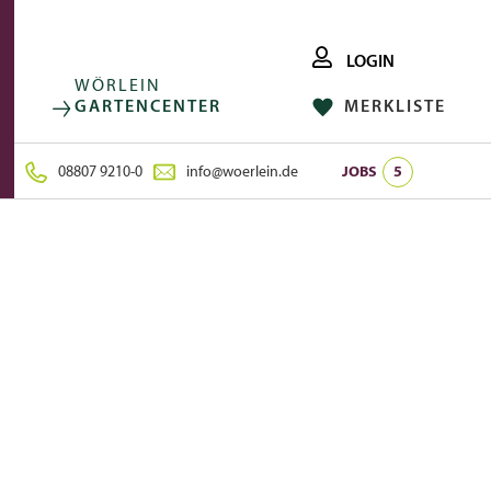
LOGIN
WÖRLEIN
GARTENCENTER
MERKLISTE
FACEBOOK
FOLGE UNS AUF:
INSTAGRAM
08807 9210-0
info@woerlein.de
JOBS
5