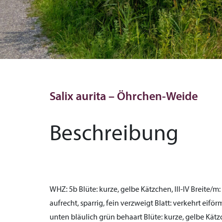
Salix aurita – Öhrchen-Weide
Beschreibung
WHZ:
5b
Blüte:
kurze, gelbe Kätzchen, III-IV
Breite/m:
aufrecht, sparrig, fein verzweigt
Blatt:
verkehrt eiförm
unten bläulich grün behaart
Blüte:
kurze, gelbe Kätzc