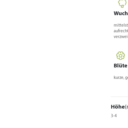
Wuch
mittels
aufrecht
verzwei
Blüte
kurze, g
Höhe
(
3-4