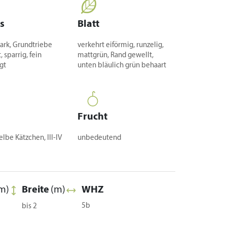
s
Blatt
tark, Grundtriebe
verkehrt eiförmig, runzelig,
, sparrig, fein
mattgrün, Rand gewellt,
gt
unten bläulich grün behaart
Frucht
elbe Kätzchen, III-IV
unbedeutend
m)
Breite
(m)
WHZ
5b
bis 2