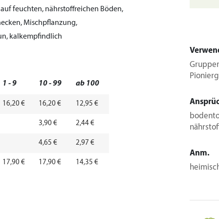
 auf feuchten, nährstoffreichen Böden,
ecken, Mischpflanzung,
un, kalkempfindlich
Verwen
Gruppen
Pionier
1 - 9
10 - 99
ab 100
Ansprü
16,20 €
16,20 €
12,95 €
bodentol
3,90 €
2,44 €
nährstof
4,65 €
2,97 €
Anm.
17,90 €
17,90 €
14,35 €
heimisc