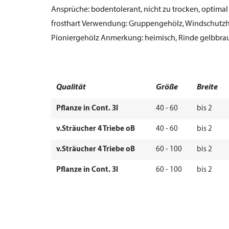
Ansprüche:
bodentolerant, nicht zu trocken, optimal
frosthart
Verwendung:
Gruppengehölz, Windschutzh
Pioniergehölz
Anmerkung:
heimisch, Rinde gelbbra
Qualität
Größe
Breite
Pflanze in Cont. 3l
40 - 60
bis 2
v.Sträucher 4 Triebe oB
40 - 60
bis 2
v.Sträucher 4 Triebe oB
60 - 100
bis 2
Pflanze in Cont. 3l
60 - 100
bis 2