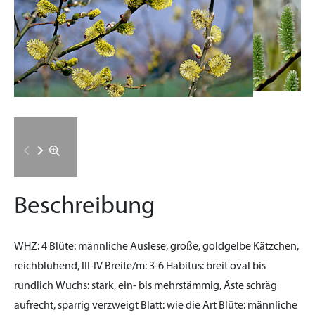
Beschreibung
WHZ:
4
Blüte:
männliche Auslese, große, goldgelbe Kätzchen,
reichblühend, III-IV
Breite/m:
3-6
Habitus:
breit oval bis
rundlich
Wuchs:
stark, ein- bis mehrstämmig, Äste schräg
aufrecht, sparrig verzweigt
Blatt:
wie die Art
Blüte:
männliche