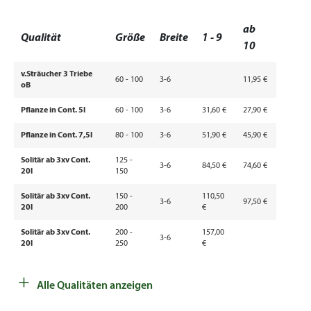
ab
Qualität
Größe
Breite
1 - 9
10
v.Sträucher 3 Triebe
60 - 100
3-6
11,95 €
oB
Pflanze in Cont. 5l
60 - 100
3-6
31,60 €
27,90 €
Pflanze in Cont. 7,5l
80 - 100
3-6
51,90 €
45,90 €
Solitär ab 3xv Cont.
125 -
3-6
84,50 €
74,60 €
20l
150
Solitär ab 3xv Cont.
150 -
110,50
3-6
97,50 €
20l
200
€
Solitär ab 3xv Cont.
200 -
157,00
3-6
20l
250
€
+
Alle Qualitäten anzeigen