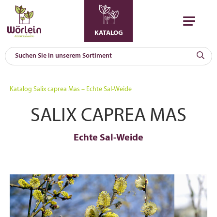
KATALOG
KAT
0
Katalog
Salix caprea Mas – Echte Sal-Weide
a
SALIX CAPREA MAS
A
F
l
Echte Sal-Weide