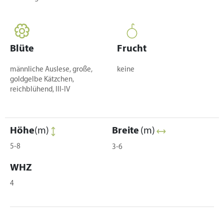
Blüte
Frucht
männliche Auslese, große,
keine
goldgelbe Kätzchen,
reichblühend, III-IV
Höhe
(m)
Breite
(m)
5-8
3-6
WHZ
4