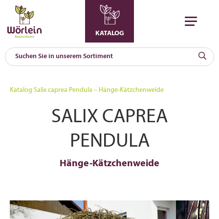
KATALOG
KAT
0
Katalog
Salix caprea Pendula – Hänge-Kätzchenweide
a
SALIX CAPREA
A
F
l
PENDULA
Hänge-Kätzchenweide