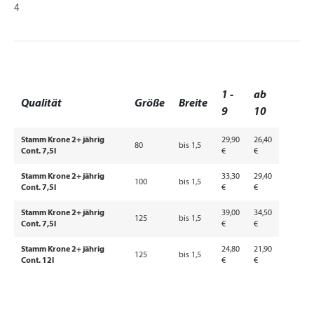
4
1 -
ab
Qualität
Größe
Breite
9
10
Stamm Krone 2+ jährig
29,90
26,40
80
bis 1,5
Cont. 7,5l
€
€
Stamm Krone 2+ jährig
33,30
29,40
100
bis 1,5
Cont. 7,5l
€
€
Stamm Krone 2+ jährig
39,00
34,50
125
bis 1,5
Cont. 7,5l
€
€
Stamm Krone 2+ jährig
24,80
21,90
125
bis 1,5
Cont. 12l
€
€