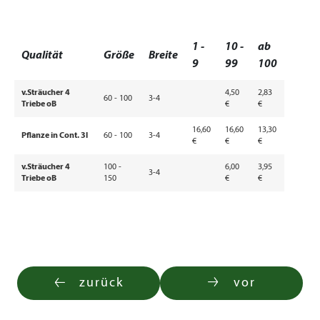
1 -
10 -
ab
Qualität
Größe
Breite
9
99
100
v.Sträucher 4
4,50
2,83
60 - 100
3-4
Triebe oB
€
€
16,60
16,60
13,30
Pflanze in Cont. 3l
60 - 100
3-4
€
€
€
v.Sträucher 4
100 -
6,00
3,95
3-4
Triebe oB
150
€
€
zurück
vor