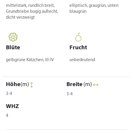
mittelstark, rundlich breit,
elliptisch, graugrün, unten
Grundtriebe bogig aufrecht,
blaugrün
dicht verzweigt
Blüte
Frucht
gelbgrüne Kätzchen, III-IV
unbedeutend
Höhe
(m)
Breite
(m)
3-4
3-4
WHZ
4