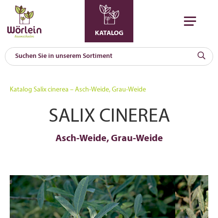
KATALOG
KAT
0
Katalog
Salix cinerea – Asch-Weide, Grau-Weide
a
SALIX CINEREA
A
F
l
Asch-Weide, Grau-Weide