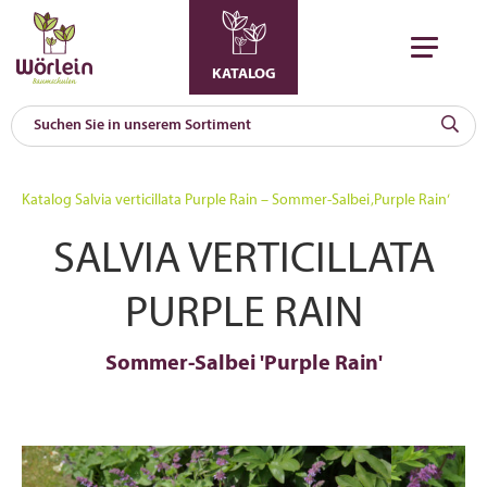
KATALOG
KAT
0
Katalog
Salvia verticillata Purple Rain – Sommer-Salbei ‚Purple Rain‘
a
SALVIA VERTICILLATA
A
F
l
PURPLE RAIN
Sommer-Salbei 'Purple Rain'