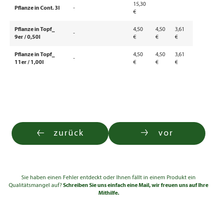
15,30
Pflanze in Cont. 3l
-
€
Pflanze in Topf_
4,50
4,50
3,61
-
9er / 0,50l
€
€
€
Pflanze in Topf_
4,50
4,50
3,61
-
11er / 1,00l
€
€
€
zurück
vor
Sie haben einen Fehler entdeckt oder Ihnen fällt in einem Produkt ein
Qualitätsmangel auf?
Schreiben Sie uns einfach eine Mail, wir freuen uns auf Ihre
Mithilfe.