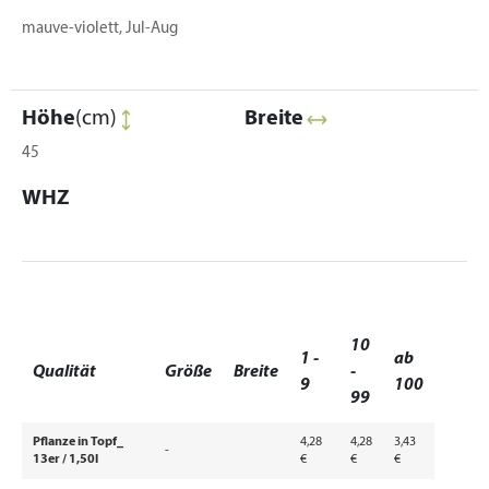
mauve-violett, Jul-Aug
Höhe
(cm)
Breite
45
WHZ
10
1 -
ab
Qualität
Größe
Breite
-
9
100
99
Pflanze in Topf_
4,28
4,28
3,43
-
13er / 1,50l
€
€
€