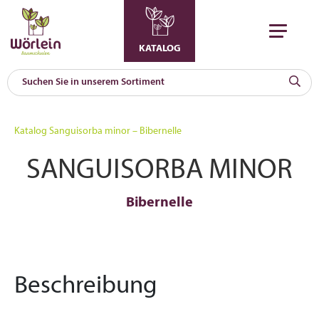
KATALOG
KAT
0
Katalog
Sanguisorba minor – Bibernelle
a
SANGUISORBA MINOR
A
F
l
Bibernelle
Beschreibung