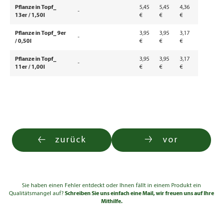
Pflanze in Topf_
5,45
5,45
4,36
-
13er / 1,50l
€
€
€
Pflanze in Topf_ 9er
3,95
3,95
3,17
-
/ 0,50l
€
€
€
Pflanze in Topf_
3,95
3,95
3,17
-
11er / 1,00l
€
€
€
zurück
vor
Sie haben einen Fehler entdeckt oder Ihnen fällt in einem Produkt ein
Qualitätsmangel auf?
Schreiben Sie uns einfach eine Mail, wir freuen uns auf Ihre
Mithilfe.