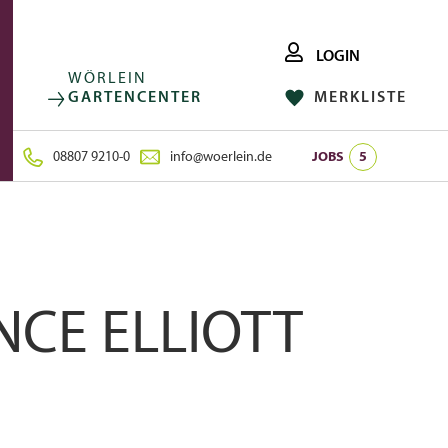
LOGIN
WÖRLEIN
GARTENCENTER
MERKLISTE
FACEBOOK
FOLGE UNS AUF:
INSTAGRAM
08807 9210-0
info@woerlein.de
JOBS
5
CE ELLIOTT