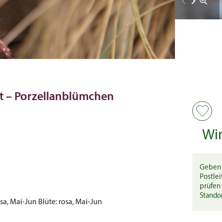
tt – Porzellanblümchen
Wi
Geben 
Postlei
prüfen 
Stando
sa, Mai-Jun
Blüte:
rosa, Mai-Jun